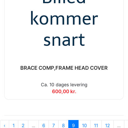
BRACE COMP,FRAME HEAD COVER
Ca. 10 dages levering
600,00 kr.
‹
1
2
...
6
7
8
9
10
11
12
...