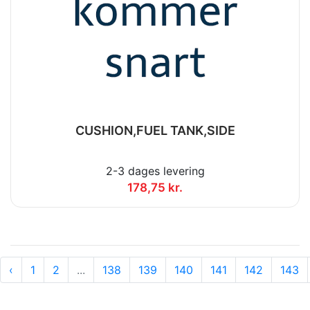
CUSHION,FUEL TANK,SIDE
2-3 dages levering
178,75 kr.
‹
1
2
...
138
139
140
141
142
143